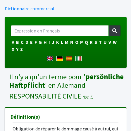
Dictionnaire commercial
A
B
C
D
E
F
G
H
I
J
K
L
M
N
O
P
Q
R
S
T
U
V
W
X
Y
Z
Il n'y a qu'un terme pour '
persönliche
Haftpflicht
' en Allemand
RESPONSABILITÉ CIVILE
(loc. f.)
Définition(s)
Obligation de réparer le dommage causé à autrui, qui