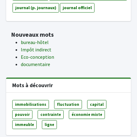
journal (p. journaux)
journal officiel
Nouveaux mots
bureau-hôtel
Impôt indirect
Eco-conception
documentaire
Mots à découvrir
immobilisations
fluctuation
capital
pouvoir
contrainte
économie mixte
immeuble
ligne