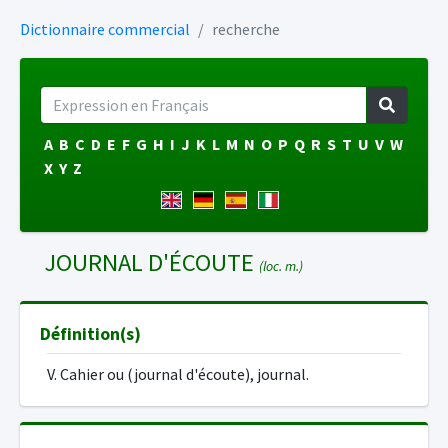
Dictionnaire commercial
recherche
A
B
C
D
E
F
G
H
I
J
K
L
M
N
O
P
Q
R
S
T
U
V
W
X
Y
Z
JOURNAL D'ÉCOUTE
(loc. m.)
Définition(s)
V. Cahier ou (journal d'écoute), journal.