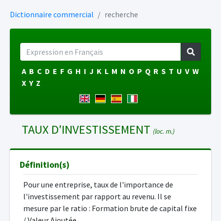
Dictionnaire commercial
recherche
A
B
C
D
E
F
G
H
I
J
K
L
M
N
O
P
Q
R
S
T
U
V
W
X
Y
Z
TAUX D'INVESTISSEMENT
(loc. m.)
Définition(s)
Pour une entreprise, taux de l'importance de
l'investissement par rapport au revenu. Il se
mesure par le ratio : Formation brute de capital fixe
/ Valeur Ajoutée.