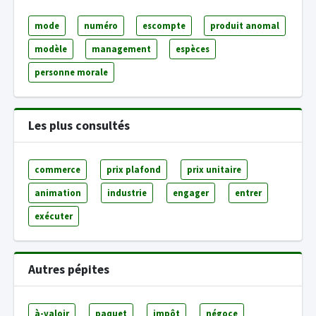
mode
numéro
escompte
produit anomal
modèle
management
espèces
personne morale
Les plus consultés
commerce
prix plafond
prix unitaire
animation
industrie
engager
entrer
exécuter
Autres pépites
à-valoir
paquet
impôt
négoce