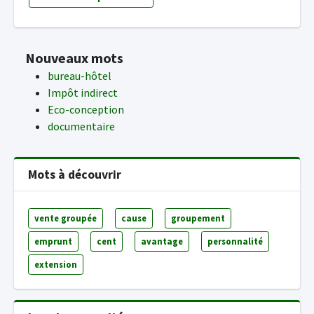
Nouveaux mots
bureau-hôtel
Impôt indirect
Eco-conception
documentaire
Mots à découvrir
vente groupée
cause
groupement
emprunt
cent
avantage
personnalité
extension