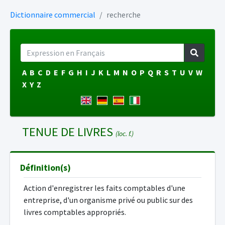
Dictionnaire commercial
recherche
A
B
C
D
E
F
G
H
I
J
K
L
M
N
O
P
Q
R
S
T
U
V
W
X
Y
Z
TENUE DE LIVRES
(loc. f.)
Définition(s)
Action d'enregistrer les faits comptables d'une
entreprise, d'un organisme privé ou public sur des
livres comptables appropriés.