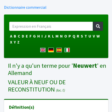
Dictionnaire commercial
A
B
C
D
E
F
G
H
I
J
K
L
M
N
O
P
Q
R
S
T
U
V
W
X
Y
Z
Il n'y a qu'un terme pour '
Neuwert
' en
Allemand
VALEUR À NEUF OU DE
RECONSTITUTION
(loc. f.)
Définition(s)