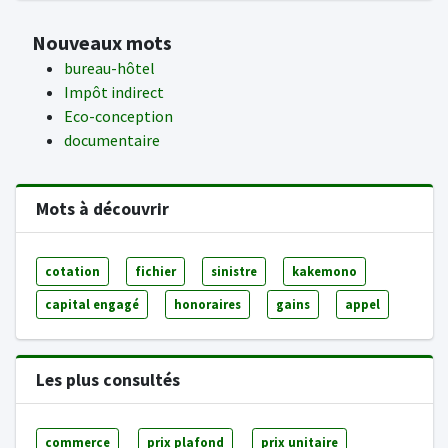
Nouveaux mots
bureau-hôtel
Impôt indirect
Eco-conception
documentaire
Mots à découvrir
cotation
fichier
sinistre
kakemono
capital engagé
honoraires
gains
appel
Les plus consultés
commerce
prix plafond
prix unitaire