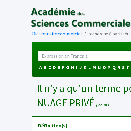
Dictionnaire commercial
recherche à partir d
A
B
C
D
E
F
G
H
I
J
K
L
M
N
O
P
Q
R
S
T
Il n'y a qu'un terme p
NUAGE PRIVÉ
(loc. m.)
Définition(s)