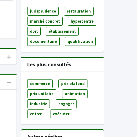
jurisprudence
restauration
marché concret
hypercentre
doit
établissement
documentaire
qualification
Les plus consultés
commerce
prix plafond
prix unitaire
animation
industrie
engager
entrer
exécuter