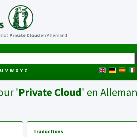
u mot
Private Cloud
en Allemand
U
V
W
X
Y
Z
our '
Private Cloud
' en Allema
Traductions