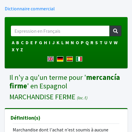
Dictionnaire commercial
A
B
C
D
E
F
G
H
I
J
K
L
M
N
O
P
Q
R
S
T
U
V
W
X
Y
Z
Il n'y a qu'un terme pour '
mercancía
firme
' en Espagnol
MARCHANDISE FERME
(loc. f.)
Définition(s)
Marchandise dont l'achat n'est soumis à aucune