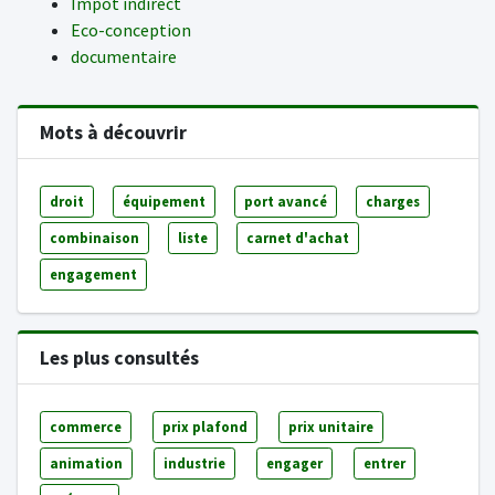
Impôt indirect
Eco-conception
documentaire
Mots à découvrir
droit
équipement
port avancé
charges
combinaison
liste
carnet d'achat
engagement
Les plus consultés
commerce
prix plafond
prix unitaire
animation
industrie
engager
entrer