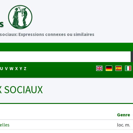
sociaux: Expressions connexes ou similaires
U
V
W
X
Y
Z
X SOCIAUX
Genre
elles
loc. m.