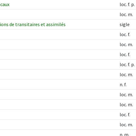
icaux
loc. f. p.
loc. m.
ions de transitaires et assimilés
sigle
loc. f.
loc. m.
loc. f.
loc. f. p.
loc. m.
n. f.
loc. m.
loc. m.
loc. f.
loc. m.
n. m.