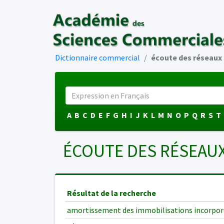
Dictionnaire commercial
écoute des réseaux 
A
B
C
D
E
F
G
H
I
J
K
L
M
N
O
P
Q
R
S
T
ÉCOUTE DES RÉSEAU
Résultat de la recherche
amortissement des immobilisations incorpor