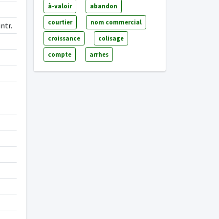
à-valoir
abandon
courtier
nom commercial
 intr.
croissance
colisage
compte
arrhes