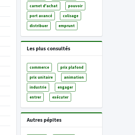
carnet d'achat
pouvoir
port avancé
colisage
distribuer
emprunt
Les plus consultés
commerce
prix plafond
prix unitaire
animation
industrie
engager
entrer
exécuter
Autres pépites