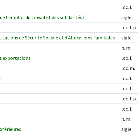
loc. f.
 l’emploi, du travail et des solidarités).
sigle
loc. f. p.
sations de Sécurité Sociale et d'Allocations Familiales
sigle
n. m.
es exportations
loc. f.
loc. m.
s
loc. f.
loc. f.
loc. f. p.
loc. f.
n. m.
xtérieures
sigle