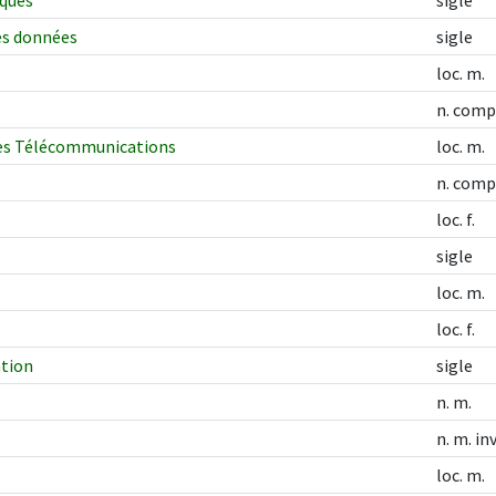
iques
sigle
es données
sigle
loc. m.
n. comp
 des Télécommunications
loc. m.
n. comp
loc. f.
sigle
loc. m.
loc. f.
ation
sigle
n. m.
n. m. inv
loc. m.