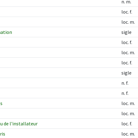
n. m.
loc. f.
loc. m.
nation
sigle
loc. f.
loc. m.
loc. f.
sigle
n. f.
n. f.
es
loc. m.
loc. m.
u de l'installateur
loc. f.
ris
loc. m.